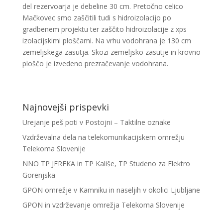
del rezervoarja je debeline 30 cm. Pretočno celico
Mačkovec smo zaščitili tudi s hidroizolacijo po
gradbenem projektu ter zaščito hidroizolacije z xps
izolacijskimi ploščami. Na vrhu vodohrana je 130 cm
zemeljskega zasutja. Skozi zemeljsko zasutje in krovno
ploščo je izvedeno prezračevanje vodohrana.
Najnovejši prispevki
Urejanje peš poti v Postojni – Taktilne oznake
Vzdrževalna dela na telekomunikacijskem omrežju
Telekoma Slovenije
NNO TP JEREKA in TP Kališe, TP Studeno za Elektro
Gorenjska
GPON omrežje v Kamniku in naseljih v okolici Ljubljane
GPON in vzdrževanje omrežja Telekoma Slovenije