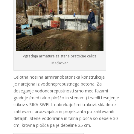
Vgradnja armature za stene pretočne celice
Mačkovec
Celotna nosilna armiranobetonska konstrukcija
je narejena iz vodoneprepustnega betona. Za
doseganje vodoneprepustnosti smo med fazami
gradnje (med talno ploščo in stenami) izvedli tesnjenje
stikov s SIKA SWELL nabrekajočimi trakovi, skladno z
zahtevami proizvajalca in projektanta po zahtevanih
detajlih. Stene vodohrana in talna plošča so debele 30
cm, krovna plošča pa je debeline 25 cm.