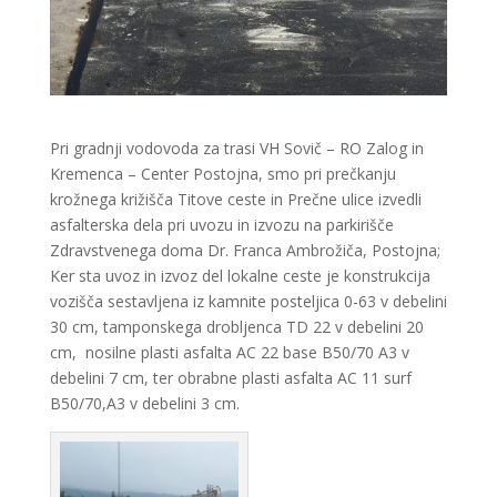
Pri gradnji vodovoda za trasi VH Sovič – RO Zalog in
Kremenca – Center Postojna, smo pri prečkanju
krožnega križišča Titove ceste in Prečne ulice izvedli
asfalterska dela pri uvozu in izvozu na parkirišče
Zdravstvenega doma Dr. Franca Ambrožiča, Postojna;
Ker sta uvoz in izvoz del lokalne ceste je konstrukcija
vozišča sestavljena iz kamnite posteljica 0-63 v debelini
30 cm, tamponskega drobljenca TD 22 v debelini 20
cm, nosilne plasti asfalta AC 22 base B50/70 A3 v
debelini 7 cm, ter obrabne plasti asfalta AC 11 surf
B50/70,A3 v debelini 3 cm.