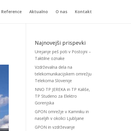
Reference
Aktualno
O nas
Kontakt
Najnovejši prispevki
Urejanje peš poti v Postojni –
Taktilne oznake
Vzdrževalna dela na
telekomunikacijskem omrežju
Telekoma Slovenije
NNO TP JEREKA in TP Kališe,
TP Studeno za Elektro
Gorenjska
GPON omrežje v Kamniku in
naseljih v okolici Ljubljane
GPON in vzdrževanje