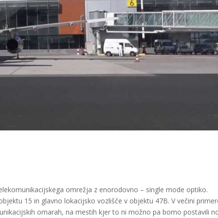
telekomunikacijskega omrežja z enorodovno – single mode optiko.
bjektu 15 in glavno lokacijsko vozlišče v objektu 47B. V večini prime
unikacijskih omarah, na mestih kjer to ni možno pa bomo postavili n