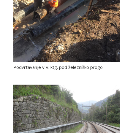
Podvrtavanje v V. ktg. pod železniško progo